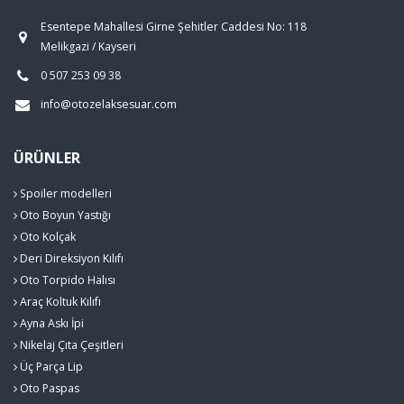
Esentepe Mahallesi Girne Şehitler Caddesi No: 118
Melikgazi / Kayseri
0 507 253 09 38
info@otozelaksesuar.com
ÜRÜNLER
Spoiler modelleri
Oto Boyun Yastığı
Oto Kolçak
Deri Direksiyon Kılıfı
Oto Torpido Halısı
Araç Koltuk Kılıfı
Ayna Askı İpi
Nikelaj Çıta Çeşitleri
Üç Parça Lip
Oto Paspas