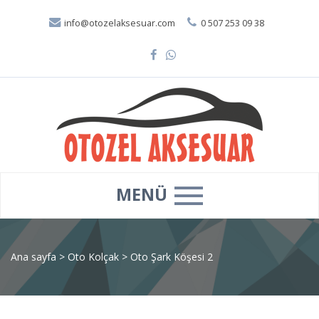
info@otozelaksesuar.com
0 507 253 09 38
MENÜ
Ana sayfa
>
Oto Kolçak
>
Oto Şark Köşesi 2