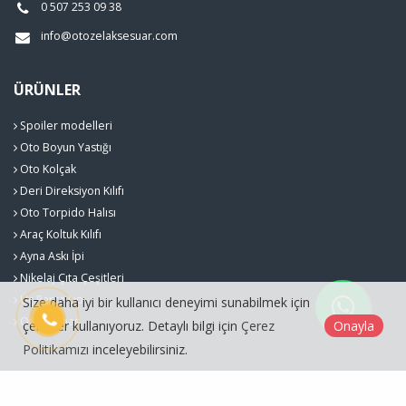
0 507 253 09 38
info@otozelaksesuar.com
ÜRÜNLER
Spoiler modelleri
Oto Boyun Yastığı
Oto Kolçak
Deri Direksiyon Kılıfı
Oto Torpido Halısı
Araç Koltuk Kılıfı
Ayna Askı İpi
Nikelaj Çıta Çeşitleri
Üç Parça Lip
Size daha iyi bir kullanıcı deneyimi sunabilmek için
Oto Paspas
çerezler kullanıyoruz. Detaylı bilgi için
Çerez
Onayla
Politikamızı
inceleyebilirsiniz.