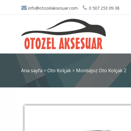
info@otozelaksesuar.com
0 507 253 09 38
Ana sayfa
>
Oto Kolçak
>
Montajsız Oto Kolçak 2