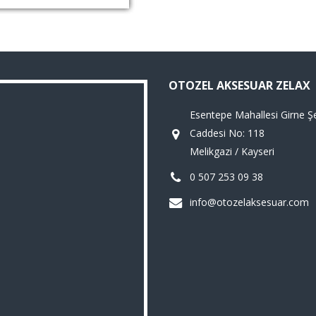
OTOZEL AKSESUAR ZELAX
Esentepe Mahallesi Girne Şe
Caddesi No: 118
Melikgazi / Kayseri
0 507 253 09 38
info@otozelaksesuar.com