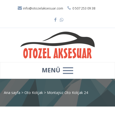
info@otozelaksesuar.com
0 507 253 09 38
MENÜ
Ana sayfa
>
Oto Kolçak
>
Montajsız Oto Kolçak 24